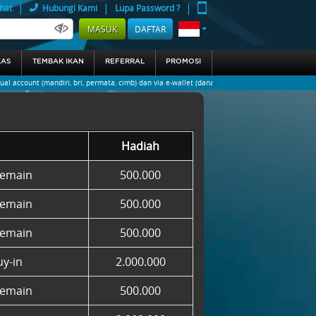
|
|
|
hat
Hubungi Kami
Lupa Password ?
DAFTAR
KAS
TEMBAK IKAN
REFERRAL
PROMOSI
rtual account (mandiri, bri, permata, cimb) dan via e-wallet (dana, ovo, gopay, linkaj
Hadiah
Pemain
500.000
Pemain
500.000
Pemain
500.000
uy-in
2.000.000
Pemain
500.000