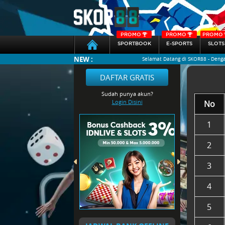
PROMO
PROMO
PROMO
SPORTBOOK
E-SPORTS
SLOTS
NEW :
Selamat Datang di SKOR88 - Dengan m
DAFTAR GRATIS
Sudah punya akun?
Login Disini
No
1
2
3
4
5