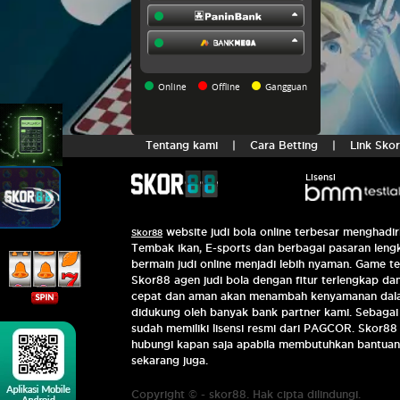
Online
Offline
Gangguan
Tentang kami
|
Cara Betting
|
Link Sko
Lisensi
website judi bola online terbesar menghadir
Skor88
Tembak ikan, E-sports dan berbagai pasaran leng
bermain judi online menjadi lebih nyaman. Game 
Skor88 agen judi bola dengan fitur terlengkap d
cepat dan aman akan menambah kenyamanan dala
didukung oleh banyak bank partner kami. Sebaga
sudah memiliki lisensi resmi dari PAGCOR. Skor88 
hubungi kapan saja apabila membutuhkan bantua
sekarang juga.
Copyright © - skor88. Hak cipta dilindungi.