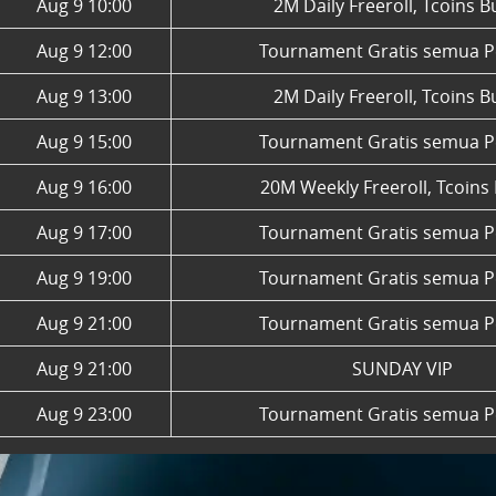
Aug 9 10:00
2M Daily Freeroll, Tcoins B
Aug 9 12:00
Tournament Gratis semua 
Aug 9 13:00
2M Daily Freeroll, Tcoins B
Aug 9 15:00
Tournament Gratis semua 
Aug 9 16:00
20M Weekly Freeroll, Tcoins 
Aug 9 17:00
Tournament Gratis semua 
Aug 9 19:00
Tournament Gratis semua 
Aug 9 21:00
Tournament Gratis semua 
Aug 9 21:00
SUNDAY VIP
Aug 9 23:00
Tournament Gratis semua 